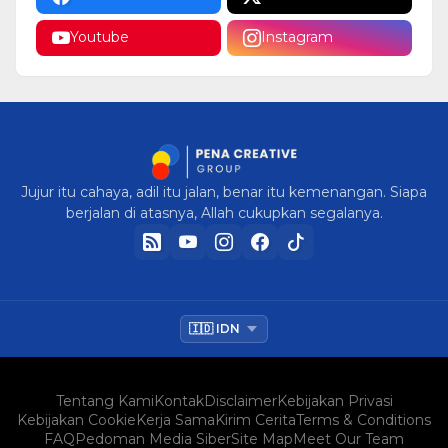
Youtube
Instagram
Jujur itu cahaya, adil itu jalan, benar itu kemenangan. Siapa
berjalan di atasnya, Allah cukupkan segalanya.
Tentang Kami
Kontak
Disclaimer
Kebijakan Privasi
Kebijakan Cookie
Kerja Sama
Kirim Cerita
Terms & Conditions
FAQ
Pedoman Media Siber
Site Map
Meet Our Team