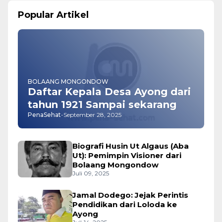
Popular Artikel
BOLAANG MONGONDOW
Daftar Kepala Desa Ayong dari
tahun 1921 Sampai sekarang
PenaSehat
-
September 28, 2025
Biografi Husin Ut Algaus (Aba
Ut): Pemimpin Visioner dari
Bolaang Mongondow
Juli 09, 2025
Jamal Dodego: Jejak Perintis
Pendidikan dari Loloda ke
Ayong