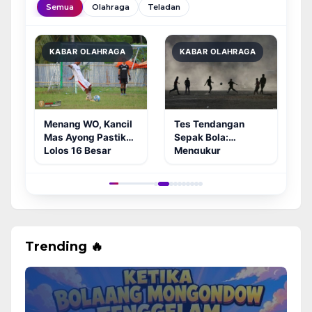
Semua
Olahraga
Teladan
T
KABAR OLAHRAGA
KABAR OLAHRAGA
B
M
d
B
Tes Tendangan
Menang WO, Kancil
Sepak Bola:
Mas Ayong Pastikan
Mengukur
Lolos 16 Besar
Kecepatan Bola!
Sangadi Buko Cup
uk
Trending 🔥