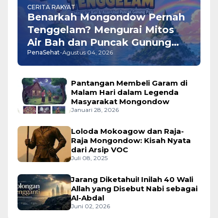
CERITA RAKYAT
Benarkah Mongondow Pernah
Tenggelam? Mengurai Mitos
Air Bah dan Puncak Gunung
PenaSehat
-
Agustus 04, 2026
Pasi
Pantangan Membeli Garam di
Malam Hari dalam Legenda
Masyarakat Mongondow
Januari 28, 2026
Loloda Mokoagow dan Raja-
Raja Mongondow: Kisah Nyata
dari Arsip VOC
Juli 08, 2025
Jarang Diketahui! Inilah 40 Wali
Allah yang Disebut Nabi sebagai
Al-Abdal
Juni 02, 2026