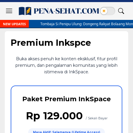
Tombaja Si Penipu Ulung: Dongeng Rakyat Bolaang Mongondow
NEW UPDATES
Premium Inkspce
Buka akses penuh ke konten eksklusif, fitur profil
premium, dan pengalaman komunitas yang lebih
istimewa di InkSpace.
Paket Premium InkSpace
Rp 129.000
/ Sekali Bayar
Masa Aktif: Selamanya (Lifetime Access)