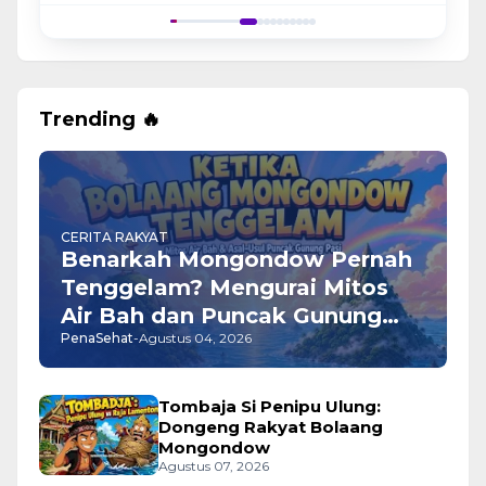
uk
Trending 🔥
CERITA RAKYAT
Benarkah Mongondow Pernah
Tenggelam? Mengurai Mitos
Air Bah dan Puncak Gunung
PenaSehat
-
Agustus 04, 2026
Pasi
Tombaja Si Penipu Ulung:
Dongeng Rakyat Bolaang
Mongondow
Agustus 07, 2026