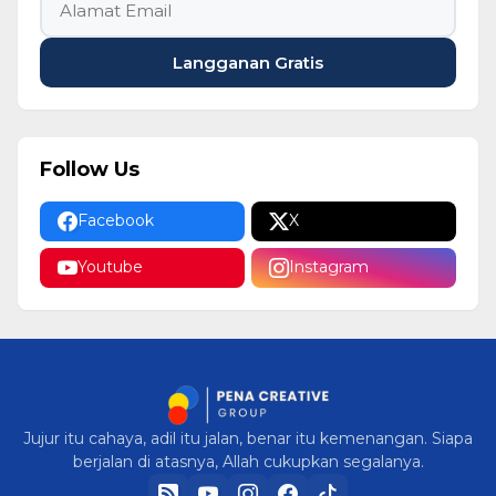
Langganan Gratis
Follow Us
Facebook
X
Youtube
Instagram
Jujur itu cahaya, adil itu jalan, benar itu kemenangan. Siapa
berjalan di atasnya, Allah cukupkan segalanya.